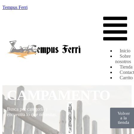
Tempus Ferri
Inicio
Sobre
nosotros
Tienda
Contac
Carrito
CAMPAMENTO
Busca por categoría y
Volver
encuentra lo que necesitas.
a la
tienda