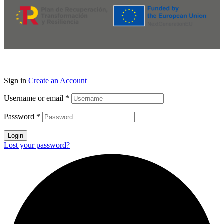
Sign in
Create an Account
Username or email
*
Password
*
Login
Lost your password?