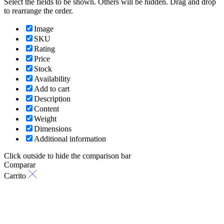
Select the fields to be shown. Others will be hidden. Drag and drop
to rearrange the order.
Image
SKU
Rating
Price
Stock
Availability
Add to cart
Description
Content
Weight
Dimensions
Additional information
Click outside to hide the comparison bar
Comparar
Carrito