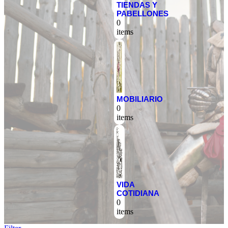
TIENDAS Y
PABELLONES
0
items
MOBILIARIO
0
items
VIDA
COTIDIANA
0
items