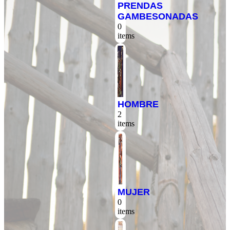
PRENDAS
GAMBESONADAS
0
items
HOMBRE
2
items
MUJER
0
items