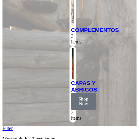
COMPLEMENTOS
3
items
CAPAS Y
ABRIGOS
Shop
Now
2
items
Filter
Mostrando los 7 resultados