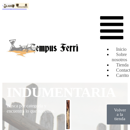
Tempus Ferri
Inicio
Sobre
nosotros
Tienda
Contac
Carrito
INDUMENTARIA
Busca por categoría y
Volver
encuentra lo que necesitas.
a la
tienda