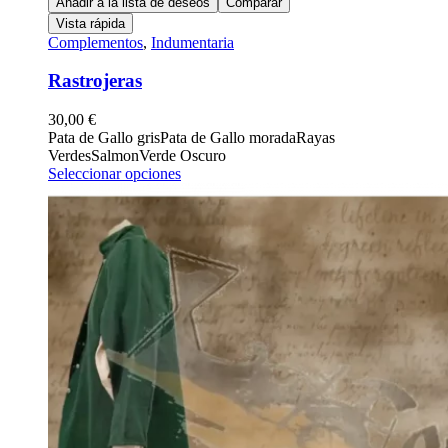
Añadir a la lista de deseos
Comparar
Vista rápida
Complementos
,
Indumentaria
Rastrojeras
30,00
€
Pata de Gallo gris
Pata de Gallo morada
Rayas
Verdes
Salmon
Verde Oscuro
Seleccionar opciones