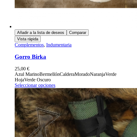
Añadir a la lista de deseos
Comparar
Vista rápida
Complementos
,
Indumentaria
Gorro Birka
25,00
€
Azul Marino
Bermellón
Caldera
Morado
Naranja
Verde
Hoja
Verde Oscuro
Seleccionar opciones