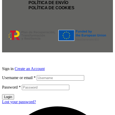
POLÍTICA DE ENVÍO
POLÍTICA DE COOKIES
Sign in
Create an Account
Username or email
*
Password
*
Login
Lost your password?