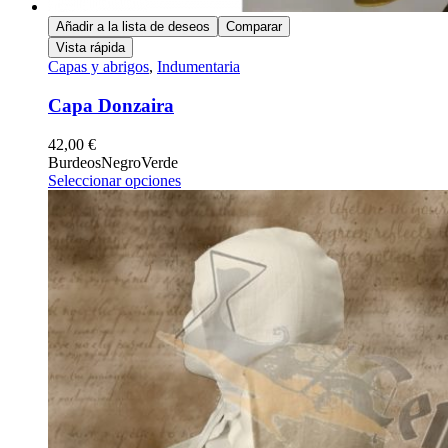
Añadir a la lista de deseos
Comparar
Vista rápida
Capas y abrigos
,
Indumentaria
Capa Donzaira
42,00
€
Burdeos
Negro
Verde
Seleccionar opciones