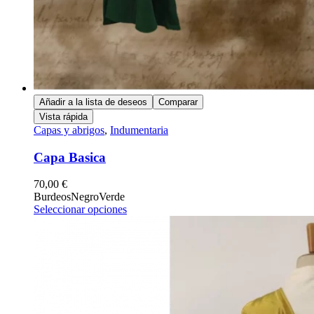
Añadir a la lista de deseos
Comparar
Vista rápida
Capas y abrigos
,
Indumentaria
Capa Basica
70,00
€
Burdeos
Negro
Verde
Seleccionar opciones