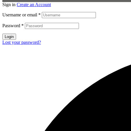
Sign in
Create an Account
Username or email
*
Password
*
Login
Lost your password?