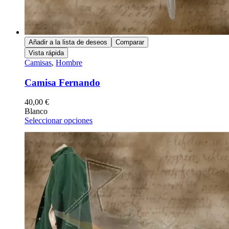
Añadir a la lista de deseos
Comparar
Vista rápida
Camisas
,
Hombre
Camisa Fernando
40,00
€
Blanco
Seleccionar opciones