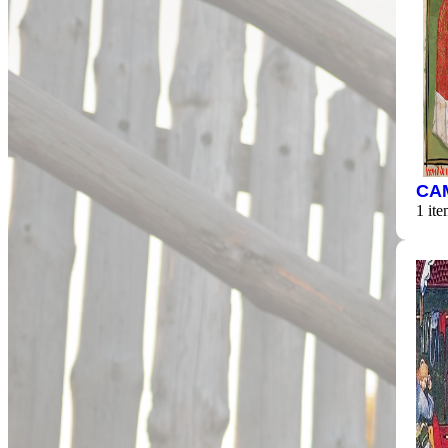
CA
1 ite