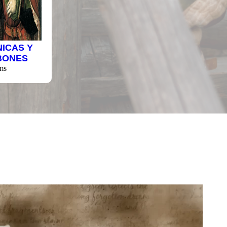
NICAS Y
BONES
ms