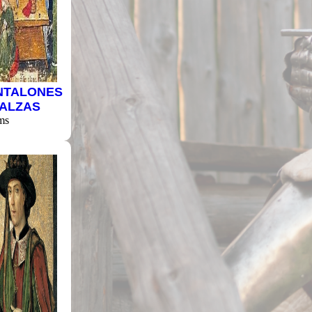
NTALONES
CALZAS
ms