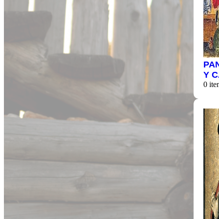
PA
Y 
0 ite