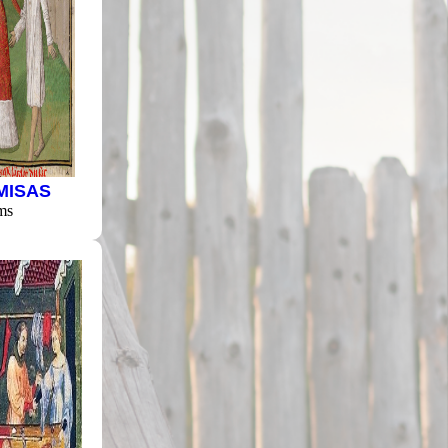
MISAS
ms