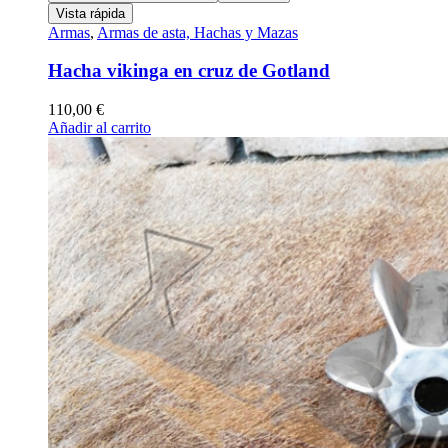
Vista rápida
Armas
,
Armas de asta, Hachas y Mazas
Hacha vikinga en cruz de Gotland
110,00
€
Añadir al carrito