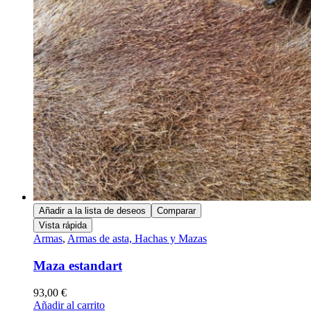
Añadir a la lista de deseos
Comparar
Vista rápida
Armas
,
Armas de asta, Hachas y Mazas
Maza estandart
93,00
€
Añadir al carrito